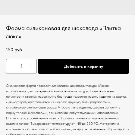
Форма силиконовая для шоколада «Плитка
люкс»
150
руб
Добавить в корзину
Силиконовая форма подходит для заливки шоколада, глазури. Можно
использовать для охлаждения и замораживания фигуры. Содержимое не
прилипает к стенкам изделия, что без труда позволяет изъять изделие из формы.
Для мастеров, изготавливающих шоколад вручную, были разработаны
специальные силиконовые формы. Чтобы отлить изделие, следует заполнить
форму теплым шоколадом и, при желании, сопутствующими наполнителями.
После этого дать ему время остыть. После остывания осторожно извлечь -
изделие готово! Выдерживает температуру от -40 до 230 °С. Материал не
впитывает запахов и полностью безопасен для продуктов питания. Форма проста
в обращении и легко отмывается.