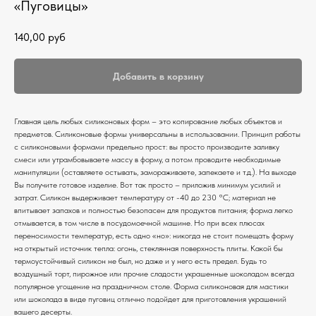
«Пуговицы»
140,00
руб
Добавить в корзину
Главная цель любых силиконовых форм – это копирование любых объектов и
предметов. Силиконовые формы универсальны в использовании. Принцип работы
с силиконовыми формами предельно прост: вы просто производите заливку
смеси или утрамбовываете массу в форму, а потом проводите необходимые
манипуляции (оставляете остывать, замораживаете, запекаете и т.д.). На выходе
Вы получите готовое изделие. Вот так просто – приложив минимум усилий и
затрат. Силикон выдерживает температуру от -40 до 230 °С; материал не
впитывает запахов и полностью безопасен для продуктов питания; форма легко
отмывается, в том числе в посудомоечной машине. Но при всех плюсах
переносимости температур, есть одно «но»: никогда не стоит помещать форму
на открытый источник тепла: огонь, стеклянная поверхность плиты. Какой бы
термоустойчивый силикон не был, но даже и у него есть предел. Будь то
воздушный торт, пирожное или прочие сладости украшенные шоколадом всегда
популярное угощение на праздничном столе. Форма силиконовая для мастики
или шоколада в виде пуговиц отлично подойдет для приготовления украшений
вашего десерты.